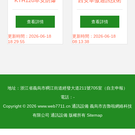
KTH120本安防爆
西安華傲通訊技術
自動電話機 工業安
有限責任公司 熱賣
查看詳情
查看詳情
全通信的可靠守護
促銷電子產品，打
更新時間：2026-06-18
更新時間：2026-06-18
18:29:55
08:13:38
者
造專業機械及工業
制品供應商
地址：浙江省義烏市稠江街道經發大道211號705室（自主申報）
電話：-
Copyright © 2026
www.web7711.cn
通訊設備
義烏市吉魯啦網絡科技
有限公司
通訊設備
版權所有
Sitemap