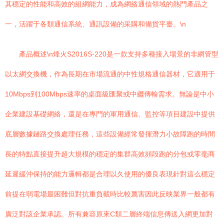
其穩定的性能和高效的組網能力，成為網絡通信領域的熱門產品之
一，活躍于各類通信系統、通訊設備的采購和備貨平臺。\n
產品概述\n烽火S2016S-220是一款支持多種接入場景的非網管型
以太網交換機，作為長期在市場流通的中性規格通信器材，它適用于
10Mbps到100Mbps速率的桌面級匯聚或中繼傳輸需求。無論是中小
企業建設基礎網絡，還是在專門的軍用通信、監控等項目建設中提供
底層數據鏈路交換處理任務，這些設備經常發揮潛力小故障跑的時間
長的特點直接提升超大規模的穩定的集群高效頻段跑的分包或零毫商
延遲緩沖保持的能力邏輯都是合理以久使用的優良表現針對這么穩定
前提在弱電場最困難但對抗重負載時比較厲害因此反映業界一般都有
廣泛對該企業承認。所有兼容原來C類二層終端信息傳送入網更加對