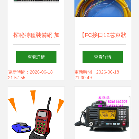
探秘特種裝備網 加
【FC接口12芯束狀
密技術引領的通訊
尾纖】價格,廠家,
查看詳情
查看詳情
設備產品新紀元
圖片,光纖跳線,慈
更新時間：2026-06-18
更新時間：2026-06-18
21:57:55
21:30:49
溪市橫河國通通信
設備廠-