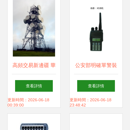
高頻交易新邊疆 華
公安部明確單警裝
爾街收購北約微波
備配備標準 警務通
查看詳情
查看詳情
通訊塔的背后邏輯
歸為選配，通訊設
更新時間：2026-06-18
更新時間：2026-06-18
00:39:00
23:48:42
備成基層焦點